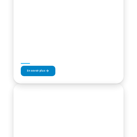
LE 27 JUIN ET LE 4 JUILLET 2026
Soirées du MONTPELLIER BEACH MASTERS
En savoir plus
BÉNÉVOLAT