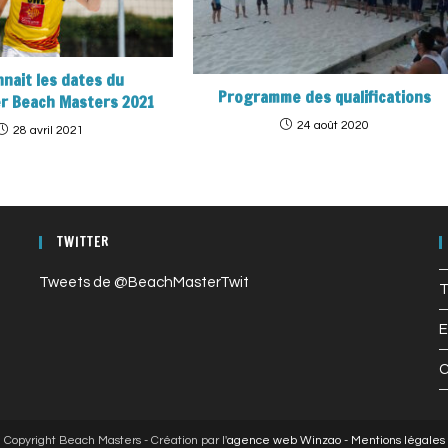
nnait les dates du
Programme des qualifications
er Beach Masters 2021
24 août 2020
28 avril 2021
TWITTER
Tweets de @BeachMasterTwit
T
E
C
Copyright Beach Masters - Création par l'
agence web Winzao -
Mentions légales