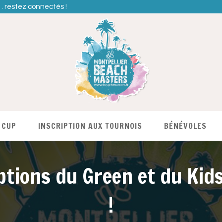
… restez connectés !
 CUP
INSCRIPTION AUX TOURNOIS
BÉNÉVOLES
ptions du Green et du Ki
!