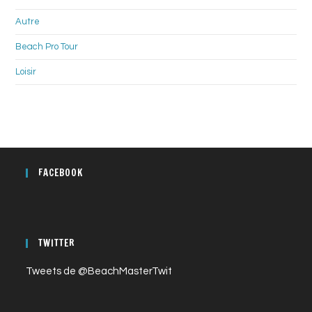
Autre
Beach Pro Tour
Loisir
FACEBOOK
TWITTER
Tweets de @BeachMasterTwit