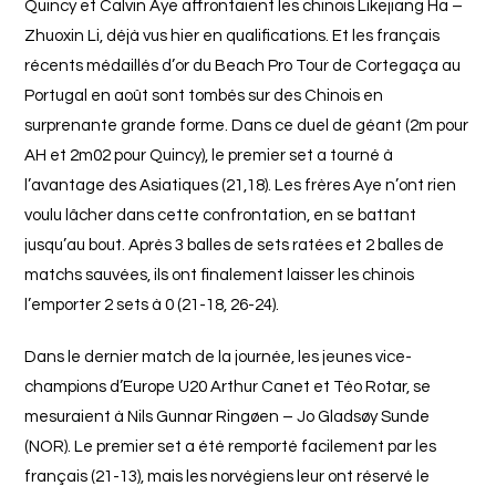
Quincy et Calvin Aye affrontaient les chinois Likejiang Ha –
Zhuoxin Li, déjà vus hier en qualifications. Et les français
récents médaillés d’or du Beach Pro Tour de Cortegaça au
Portugal en août sont tombés sur des Chinois en
surprenante grande forme. Dans ce duel de géant (2m pour
AH et 2m02 pour Quincy), le premier set a tourné à
l’avantage des Asiatiques (21,18). Les frères Aye n’ont rien
voulu lâcher dans cette confrontation, en se battant
jusqu’au bout. Après 3 balles de sets ratées et 2 balles de
matchs sauvées, ils ont finalement laisser les chinois
l’emporter 2 sets à 0 (21-18, 26-24).
Dans le dernier match de la journée, les jeunes vice-
champions d’Europe U20 Arthur Canet et Téo Rotar, se
mesuraient à Nils Gunnar Ringøen – Jo Gladsøy Sunde
(NOR). Le premier set a été remporté facilement par les
français (21-13), mais les norvégiens leur ont réservé le