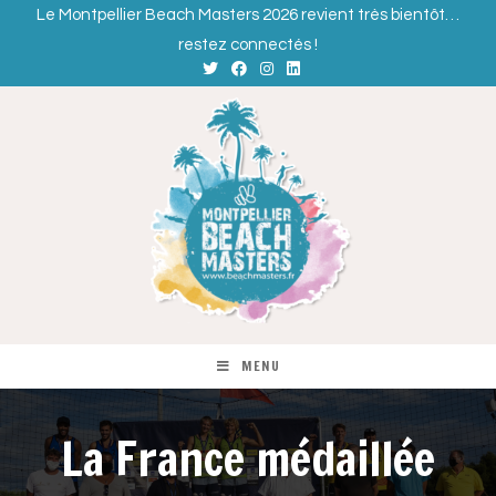
Le Montpellier Beach Masters 2026 revient très bientôt…
restez connectés !
MENU
La France médaillée