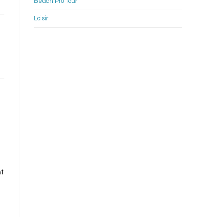
Beach Pro Tour
Loisir
nt