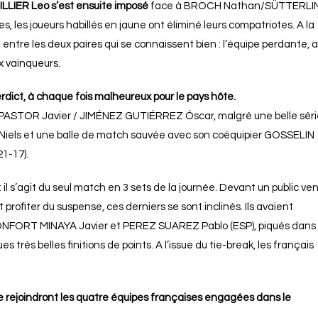
IER Leo s’est ensuite imposé
face à BROCH Nathan/SÜTTERLI
es, les joueurs habillés en jaune ont éliminé leurs compatriotes. A la
e entre les deux paires qui se connaissent bien : l’équipe perdante, a
x vainqueurs.
dict, à chaque fois malheureux pour le pays hôte.
 PASTOR Javier / JIMÉNEZ GUTIÉRREZ Óscar, malgré une belle séri
 Niels et une balle de match sauvée avec son coéquipier GOSSELIN
21-17).
l s’agit du seul match en 3 sets de la journée. Devant un public ve
profiter du suspense, ces derniers se sont inclinés. Ils avaient
 MONFORT MINAYA Javier et PEREZ SUAREZ Pablo (ESP), piqués dans
s très belles finitions de points. A l’issue du tie-break, les français
 ne rejoindront les quatre équipes françaises engagées dans le