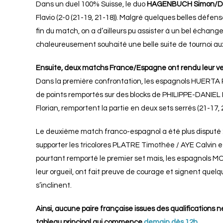
Dans un duel 100% Suisse, le duo
HAGENBUCH Simon/DILL
Flavio (2-0 (21-19, 21-18)). Malgré quelques belles défens
fin du match, on a d’ailleurs pu assister à un bel échang
chaleureusement souhaité une belle suite de tournoi au
Ensuite, deux matchs France/Espagne ont rendu leur ver
Dans la première confrontation, les espagnols HUERTA
de points remportés sur des blocks de PHILIPPE-DANIEL
Florian, remportent la partie en deux sets serrés (21-17, 
Le deuxième match franco-espagnol a été plus disputé : i
supporter les tricolores PLATRE Timothée / AYE Calvin et 
pourtant remporté le premier set mais, les espagnols
leur orgueil, ont fait preuve de courage et signent quelque
s’inclinent.
Ainsi, aucune paire française issues des qualifications
tableau principal qui commence
demain dès 12h.