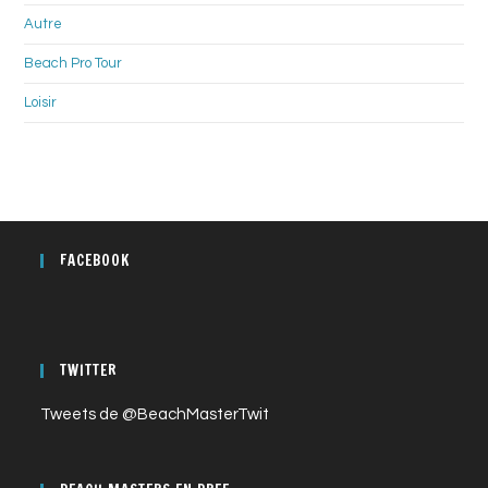
Autre
Beach Pro Tour
Loisir
FACEBOOK
TWITTER
Tweets de @BeachMasterTwit